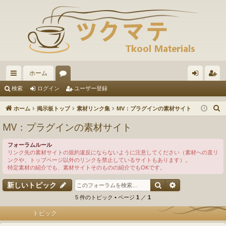
ホーム
イ
ォ
グ
ー
検索
ログイン
ユーザー登録
ッ
ー
イ
ザ
ホーム
掲示板トップ
素材リンク集
MV：プラグインの素材サイト
ク
ラ
ン
ー
MV：プラグインの素材サイト
リ
ム
登
フォーラムルール
ン
録
リンク先の素材サイトの規約違反にならないように注意してください（素材への直リ
ンクや、トップページ以外のリンクを禁止しているサイトもあります）。
ク
特定素材の紹介でも、素材サイトそのものの紹介でもOKです。
検索
詳細検索
新しいトピック
5 件のトピック • ページ
1
／
1
トピック