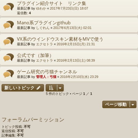
プラグイン紹介サイト リンク集
最新記事 by
ゆわか
«
2017年7月23日(日) 18:07
返信数:
4
Mano系プラグインgithub
最新記事 by
しぐれん
«
2017年6月13日(火) 02:01
VX系のウインドウスキン素材をMVで使う
最新記事 by
エクセトラ
«
2016年2月15日(月) 21:31
公式です（加筆）
最新記事 by
エクセトラ
«
2016年2月13日(土) 08:39
ゲーム研究の弓猫チャンネル
最新記事 by
管理人：弓猫
«
2016年2月10日(水) 23:29
新しいトピック
5 件のトピック • ページ
1
／
1
ページ移動
フォーラムパーミッション
トピック投稿:
不可
返信投稿:
不可
記事編集:
不可