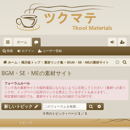
ホーム
イ
ォ
グ
ー
検索
ログイン
ユーザー登録
ッ
ー
イ
ザ
ホーム
掲示板トップ
素材リンク集
BGM・SE・MEの素材サイト
ク
ラ
ン
ー
BGM・SE・MEの素材サイト
リ
ム
登
フォーラムルール
ン
録
リンク先の素材サイトの規約違反にならないように注意してください（素材への直リ
ンクや、トップページ以外のリンクを禁止しているサイトもあります）。
ク
特定素材の紹介でも、素材サイトそのものの紹介でもOKです。
検索
詳細検索
新しいトピック
9 件のトピック • ページ
1
／
1
トピック