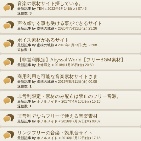
音楽の素材サイト探している。
最新記事 by
TEN
«
2022年6月14日(火) 07:43
返信数:
3
声依頼する事も受ける事ができるサイト
最新記事 by
虚構の城跡
«
2020年7月31日(金) 23:26
ボイス素材があるサイト
最新記事 by
虚構の城跡
«
2018年1月23日(火) 22:08
返信数:
1
【非営利限定】Abyssal World【フリーBGM素材】
最新記事 by
上條尋之
«
2018年1月05日(金) 20:50
商用利用も可能な音楽素材サイトさま
最新記事 by
虚構の城跡
«
2017年8月11日(金) 00:08
返信数:
1
非営利限定・素材のみ配布は禁止のフリー音源。
最新記事 by
ホノルメイド
«
2017年4月18日(火) 15:13
返信数:
1
非営利でならフリーで使える音楽素材
最新記事 by
ホノルメイド
«
2016年7月07日(木) 08:07
リンクフリーの音楽・効果音サイト
最新記事 by
ホノルメイド
«
2016年2月12日(金) 17:13