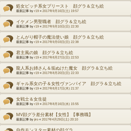
処女ビッチ系女プリースト 顔グラ＆立ち絵
最新記事 by
r19
«
2017年9月16日(土) 19:57
イケメン男聖職者 顔グラ＆立ち絵
最新記事 by
r19
«
2017年9月10日(日) 22:30
とんがり帽子の魔法使い娘 顔グラ＆立ち絵
最新記事 by
r19
«
2017年9月03日(日) 22:38
君主風の娘 顔グラ＆立ち絵
最新記事 by
r19
«
2017年8月27日(日) 22:53
龍人系お姉さん＆垢ぬけた魔女 顔グラ＆立ち絵
最新記事 by
r19
«
2017年8月20日(日) 22:33
ギャル系女の子＆女性ヴァンパイア 顔グラ＆立ち絵
最新記事 by
r19
«
2017年8月17日(木) 21:37
女戦士＆女生徒
最新記事 by
r19
«
2017年8月16日(水) 15:55
MV顔グラ差分素材【女性】【事務職】
最新記事 by
jiro
«
2017年4月29日(土) 20:10
自作モンスター素材の顔グラ