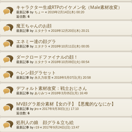
キャラクター生成RTPのイケメン化（Male素材改変）
最新記事 by
ちょー
«
2019年2月14日(木) 00:20
返信数:
6
魔王ちゃんのお顔
最新記事 by
エタナラ
«
2018年12月20日(木) 20:21
エネミー達の顔グラ
最新記事 by
エタナラ
«
2018年10月11日(木) 00:05
ダークロードファイナルの顔！
最新記事 by
エタナラ
«
2018年10月09日(火) 00:54
ヘレン顔グラセット
最新記事 by
永久力吹雪
«
2018年5月07日(月) 20:58
デフォルト素材改変：戦士おじさん
最新記事 by
ありみつ
«
2018年3月05日(月) 16:49
MV顔グラ差分素材【女の子】【悪魔的ななにか】
最新記事 by
jiro
«
2017年9月30日(土) 17:10
返信数:
6
処刑人の娘 顔グラ＆立ち絵
最新記事 by
r19
«
2017年9月24日(日) 13:47