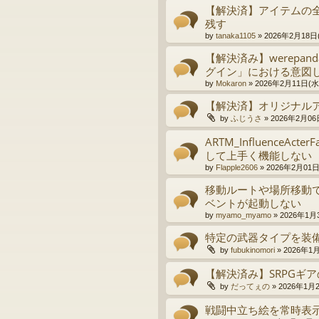
【解決済】アイテムの
残す
by
tanaka1105
»
2026年2月18日(
【解決済み】werepa
グイン」における意図
by
Mokaron
»
2026年2月11日(水)
【解決済】オリジナル
by
ふじうさ
»
2026年2月06日
ARTM_InfluenceA
して上手く機能しない
by
Flapple2606
»
2026年2月01日(
移動ルートや場所移動
ベントが起動しない
by
myamo_myamo
»
2026年1月3
特定の武器タイプを装
by
fubukinomori
»
2026年1月
【解決済み】SRPGギ
by
だってぇの
»
2026年1月2
戦闘中立ち絵を常時表