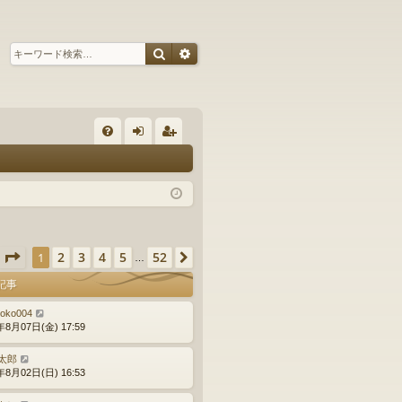
検索
詳細検索
ク
FA
グ
ー
Q
イ
ザ
ン
ー
登
ページ
1
／
52
2
3
4
5
52
1
次へ
…
録
記事
noko004
年8月07日(金) 17:59
太郎
年8月02日(日) 16:53