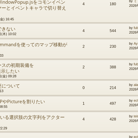
indowPopup.jsをコモンイベン
by
ミ
4
180
2026
ヤーとイベントキャラで切り替え
) 16:45
できない
by
fu
4
544
2026
(木) 10:02
Commandを使ってのマップ移動が
by
Ay
2
230
2026
33
ースの初期装備を
by
fu
2
388
2026
で表示したい
(金) 09:28
更について
by
al
0
214
2026
13
Pictureを割りたい
by
ec
1
497
2026
8:55
ている選択肢の文字列をアクター
by
tei
4
428
2026
2:29
by
ec