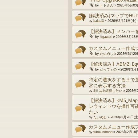
by
トトさん
»
2026年5月03日
[解決済み]マップでHU
by
baibai3
»
2026年2月21日(土) 1
【解決済み】メンバー
by
higawari
»
2026年3月15日(
カスタムメニュー作成
by
たいめし
»
2026年3月20日
【解決済み】ABMZ_Equ
by
だってぇの
»
2026年3月1
特定の選択をするまで
常に表示する方法
by
3日以上継続したい
»
2026年
【解決済み】KMS_MapA
シウィンドウを操作可
たい
by
たいめし
»
2026年2月28日(土)
カスタムメニュー作成
by
fubukinomori
»
2026年2月18日