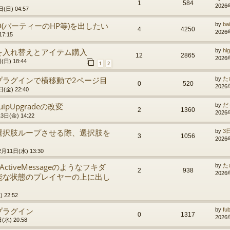
1
584
2026
(日) 04:57
D(パーティーのHP等)を出したい
by
ba
4
4250
2026
7:15
を入れ替えとアイテム購入
by
hi
12
2865
2026
日) 18:44
1
2
プラグインで横移動で2ページ目
by
た
0
520
2026
(金) 22:40
ipUpgradeの改変
by
だ
2
1360
2026
3日(金) 14:22
選択肢ループさせる際、選択肢を
by
3
3
1056
2026
2月11日(水) 13:30
ctiveMessageのようなフキダ
by
た
2
938
2026
能な状態のプレイヤーの上に出し
 22:52
プラグイン
by
fu
0
1317
2026
(水) 20:58