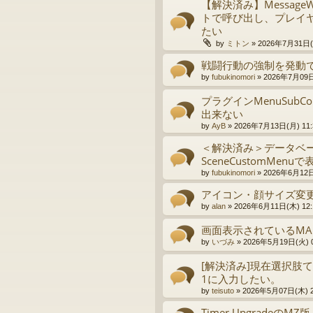
【解決済み】MessageW
トで呼び出し、プレイ
たい
by
ミトン
»
2026年7月31日(金
戦闘行動の強制を発動
by
fubukinomori
»
2026年7月09日
プラグインMenuSub
出来ない
by
AyB
»
2026年7月13日(月) 11:
＜解決済み＞データベ
SceneCustomMenu
by
fubukinomori
»
2026年6月12日
アイコン・顔サイズ変
by
alan
»
2026年6月11日(木) 12:
画面表示されているMAPや
by
いづみ
»
2026年5月19日(火) 0
[解決済み]現在選択肢
1に入力したい。
by
teisuto
»
2026年5月07日(木) 2
Timer UpgradeのMZ版