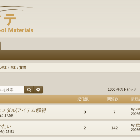
ルMZ
MZ：質問
検索
詳細検索
1300 件のトピック
返信数
閲覧数
最新
メダル(アイテム)獲得
by
ki
0
7
2026
) 17:59
使いたい
by
鯉
2
142
2026
) 23:51