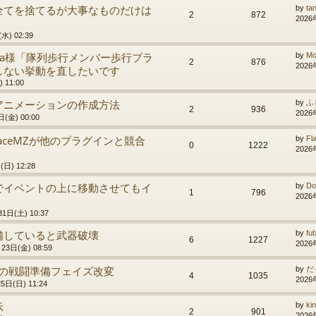
全てを捨てるが大事なものだけは
by
ta
2
872
2026
水) 02:39
nda様「隊列歩行メンバー歩行プラ
by
Mo
2
876
2026
しない挙動を直したいです
 11:00
アニメーションの作成方法
by
ふ
2
936
2026
(金) 00:00
cterFaceMZが他のプラグインと競合
by
Fl
0
1222
2026
日) 12:28
でイベントの上に移動させてもイ
by
Do
1
796
2026
1日(土) 10:37
備していると武器破壊
by
fu
6
1227
2026
23日(金) 08:59
アの戦闘準備フェイズ改変
by
だ
4
1035
2026
5日(日) 11:24
示
by
ki
2
901
2026