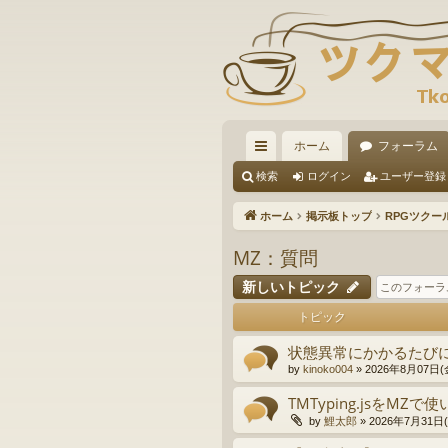
ホーム
フォーラム
イ
検索
ログイン
ユーザー登録
ッ
ホーム
掲示板トップ
RPGツクー
ク
MZ：質問
リ
新しいトピック
ン
トピック
ク
状態異常にかかるたびに
by
kinoko004
»
2026年8月07日(金
TMTyping.jsをMZで
by
鯉太郎
»
2026年7月31日(金