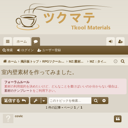
ホーム
イ
ォ
グ
ー
検索
ログイン
ユーザー登録
ッ
ー
イ
ザ
ホーム
掲示板トップ
RPGツクールMZ
MZ:素材の投稿・ダウンロード
MZ：タイルセット素材
ク
ラ
ン
ー
室内壁素材を作ってみました。
リ
ム
登
フォーラムルール
ン
録
素材の利用規約を決めたいけど、どんなことを書けばいいのか分からない場合は、
素材のテンプレート
をご利用下さい。
ク
検索
詳細検索
返信する
1 件の記事 • ページ
1
／
1
covic