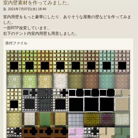
室内壁素材を作ってみました。
投
2021年7月07日(水) 18:40
稿
室内用壁をもっと豪華にしたり、ありそうな屋敷の壁などを作ってみま
記
した。
事
一部RTP改変しています。
右下のテント内室内用壁も用意しました。
添付ファイル