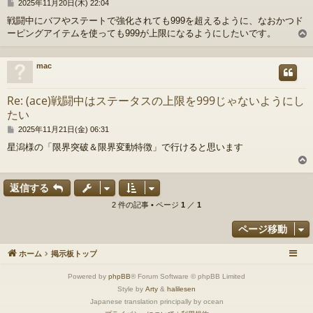
投
2025年11月20日(木) 22:04
稿
戦闘中にバフやステートで強化されても999を超えるように、なおかつド
記
ーピングアイテムを使っても999が上限になるようにしたいです。
事
mac
Re: (ace)戦闘中はステータスの上限を999じゃないようにし
たい
投
2025年11月21日(金) 06:31
稿
星潟様の「限界突破＆限界変動特徴」で行けると思います
記
事
返信する
2 件の記事 • ページ
1
／
1
ページ移動
ホーム
掲示板トップ
Powered by
phpBB
® Forum Software © phpBB Limited
Style by
Arty
&
halilesen
Japanese translation principally by ocean