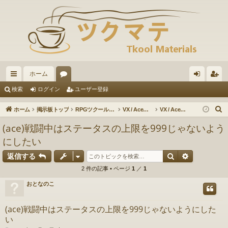
ホーム
イ
ォ
グ
ー
検索
ログイン
ユーザー登録
ッ
ー
イ
ザ
ホーム
掲示板トップ
RPGツクールVX / VXAce / XP / 2000
VX / Ace：素材のリクエスト
VX / Ace：スクリプト素材のリクエスト
ク
ラ
ン
ー
(ace)戦闘中はステータスの上限を999じゃないよう
リ
ム
登
にしたい
ン
録
検索
詳細検索
返信する
ク
2 件の記事 • ページ
1
／
1
おとなのこ
(ace)戦闘中はステータスの上限を999じゃないようにした
い