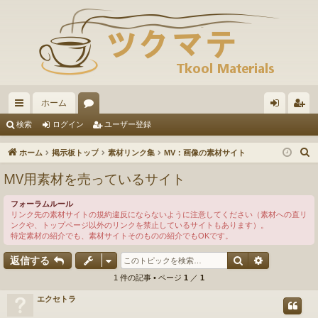
ホーム
イ
ォ
グ
ー
検索
ログイン
ユーザー登録
ッ
ー
イ
ザ
ホーム
掲示板トップ
素材リンク集
MV：画像の素材サイト
ク
ラ
ン
ー
MV用素材を売っているサイト
リ
ム
登
フォーラムルール
ン
録
リンク先の素材サイトの規約違反にならないように注意してください（素材への直リ
ンクや、トップページ以外のリンクを禁止しているサイトもあります）。
ク
特定素材の紹介でも、素材サイトそのものの紹介でもOKです。
検索
詳細検索
返信する
1 件の記事 • ページ
1
／
1
エクセトラ