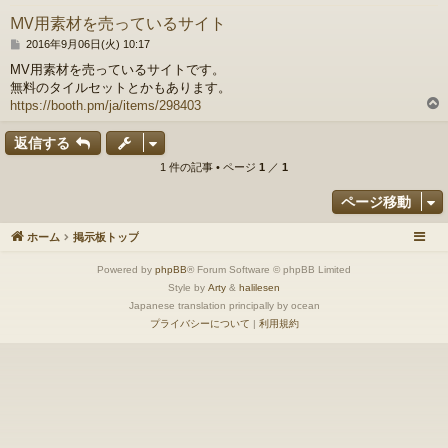
MV用素材を売っているサイト
投
2016年9月06日(火) 10:17
稿
MV用素材を売っているサイトです。
記
無料のタイルセットとかもあります。
事
https://booth.pm/ja/items/298403
返信する
1 件の記事 • ページ
1
／
1
ページ移動
ホーム
掲示板トップ
Powered by
phpBB
® Forum Software © phpBB Limited
Style by
Arty
&
halilesen
Japanese translation principally by ocean
プライバシーについて
|
利用規約