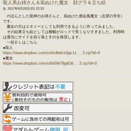
龍人系お姉さん＆垢ぬけた魔女 顔グラ＆立ち絵
投
2017年8月20日(日) 22:33
稿
のほんとした龍神のお姉さんと、垢ぬけた都会風魔女（志望の学生）
記
です。
事
魔女の方はエネミーとしても利用できるように作ってみました。
その結果立ち絵としては横幅がロッドで長くなりすぎました。利用時
は適当にサイドを切り落とすのを推奨します。
一括ＤＬはこちら
●龍人
https://www.dropbox.com/s/dm4bdzs0pjc1z ... 3.zip?dl=0
●魔女
https://www.dropbox.com/s/6n59ii79gdt3d ... 3.zip?dl=0