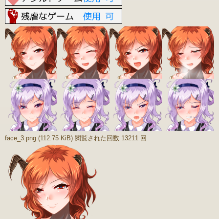
face_3.png (112.75 KiB) 閲覧された回数 13211 回