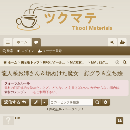
ホーム
イ
ォ
グ
ー
検索
ログイン
ユーザー登録
ッ
ー
イ
ザ
ホーム
掲示板トップ
RPGツクールMV
MV:素材の投稿・ダウンロード
MV：顔グラ素材
ク
ラ
ン
ー
龍人系お姉さん＆垢ぬけた魔女 顔グラ＆立ち絵
リ
ム
登
フォーラムルール
ン
録
素材の利用規約を決めたいけど、どんなことを書けばいいのか分からない場合は、
素材のテンプレート
をご利用下さい。
ク
検索
詳細検索
返信する
1 件の記事 • ページ
1
／
1
r19