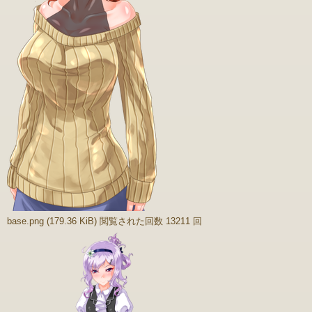
base.png (179.36 KiB) 閲覧された回数 13211 回