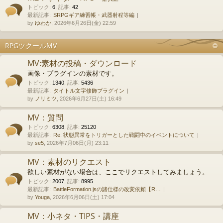
トピック
:
6
,
記事
:
42
最新記事:
SRPGギア練習帳・武器射程等編
by
ゆわか
, 2026年6月26日(金) 22:59
RPGツクールMV
MV:素材の投稿・ダウンロード
画像・プラグインの素材です。
トピック
:
1340
,
記事
:
5436
最新記事:
タイトル文字修飾プラグイン
by
ノリミツ
, 2026年6月27日(土) 16:49
MV：質問
トピック
:
6308
,
記事
:
25120
最新記事:
Re: 状態異常をトリガーとした戦闘中のイベントについて
by
se5
, 2026年7月06日(月) 23:11
MV：素材のリクエスト
欲しい素材がない場合は、ここでリクエストしてみましょう。
トピック
:
2007
,
記事
:
8995
最新記事:
BattleFormation.jsの諸仕様の改変依頼【R…
by
Youga
, 2026年6月06日(土) 17:04
MV：小ネタ・TIPS・講座