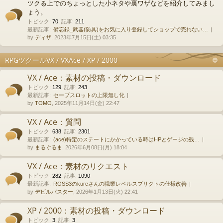
ツクる上でのちょっとした小ネタや裏ワザなどを紹介してみまし
ょう。
トピック
:
70
,
記事
:
211
最新記事:
備忘録_武器(防具)をお気に入り登録してショップで売れない…
by
ディザ
, 2023年7月15日(土) 03:35
RPGツクールVX / VXAce / XP / 2000
VX / Ace：素材の投稿・ダウンロード
トピック
:
129
,
記事
:
243
最新記事:
セーブスロットの上限無し化
by
TOMO
, 2025年11月14日(金) 22:47
VX / Ace：質問
トピック
:
638
,
記事
:
2301
最新記事:
(ace)特定のステートにかかっている時はHPとゲージの残…
by
まるぐるま
, 2026年6月08日(月) 18:04
VX / Ace：素材のリクエスト
トピック
:
282
,
記事
:
1090
最新記事:
RGSS3のkureさんの職業レベルスプリクトの仕様改善
by
デビルバスター
, 2026年1月13日(火) 22:41
XP / 2000：素材の投稿・ダウンロード
トピック
:
3
,
記事
:
3