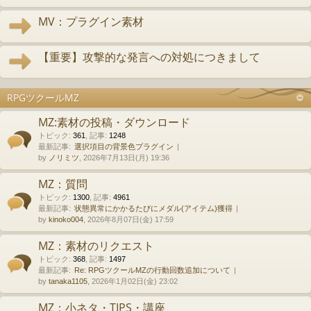
MV：プラグイン素材
【重要】攻撃的な発言への対処につきまして
RPGツクールMZ
MZ:素材の投稿・ダウンロード
トピック
:
361
,
記事
:
1248
最新記事:
選択項目の背景色プラグイン
by
ノリミツ
, 2026年7月13日(月) 19:36
MZ：質問
トピック
:
1300
,
記事
:
4961
最新記事:
状態異常にかかるたびにメダル(アイテム)獲得
by
kinoko004
, 2026年8月07日(金) 17:59
MZ：素材のリクエスト
トピック
:
368
,
記事
:
1497
最新記事:
Re: RPGツクールMZの行動回数追加について
by
tanaka1105
, 2026年1月02日(金) 23:02
MZ：小ネタ・TIPS・講座