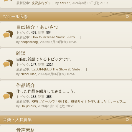
最新記事:
改変步行グラ
by
sar777
, 2024年8月18日(日) 21:57
ツクール広場
自己紹介・あいさつ
トピック
:
439
,
記事
:
504
最新記事:
How to Increase Sales: 5 Prov…
by
deepasreegi
, 2026年7月24日(金) 15:34
雑談
自由に雑談できるトピックです。
トピック
:
147
,
記事
:
1324
最新記事:
EZBUFF|MLB The Show 26 Stubs …
by
NeonPulse
, 2026年8月06日(木) 16:54
作品紹介
作った作品を紹介してみましょう。
トピック
:
188
,
記事
:
355
最新記事:
RPGツクールで「稼げる」投稿サイトを作りました【サービス…
by
DoujinRuis
, 2026年1月13日(火) 20:23
音楽・人員募集
音声素材