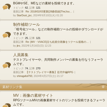
BGMやSE、MEなどの素材を投稿できます。
トピック
:
62
,
記事
:
121
最新記事:
Re: 2018/02/03更新[28曲収録]TheJou…
by
StarDust_jsc
, 2024年9月10日(火) 01:20
制作補助ツール
「暗号化ツール」などの制作補助ツールの投稿やダウンロードが
できます。
トピック
:
25
,
記事
:
121
最新記事:
Re: [MV・VXACE]立ち絵差分画像をツクール規格の…
by
jiro
, 2022年1月16日(日) 12:23
人員募集
テストプレイヤーや、共同制作メンバーの募集を行なうフォーラ
ムです。
トピック
:
74
,
記事
:
270
最新記事:
【テストプレイヤー募集】近代中編RPG
by
shiragaful793
, 2024年4月27日(土) 21:17
素材リンク集
MV：画像の素材サイト
RPGツクールMVの画像素材サイトのリンクを投稿できるフォーラ
ムです。