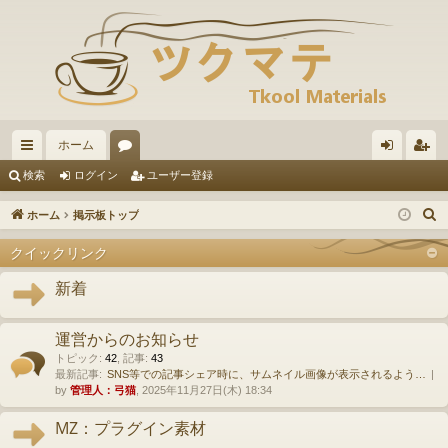
ホーム
イ
ォ
グ
ー
検索
ログイン
ユーザー登録
ッ
ー
イ
ザ
ホーム
掲示板トップ
ク
ラ
ン
ー
クイックリンク
リ
ム
登
新着
ン
録
ク
運営からのお知らせ
トピック
:
42
,
記事
:
43
最新記事:
SNS等での記事シェア時に、サムネイル画像が表示されるよう…
by
管理人：弓猫
, 2025年11月27日(木) 18:34
MZ：プラグイン素材