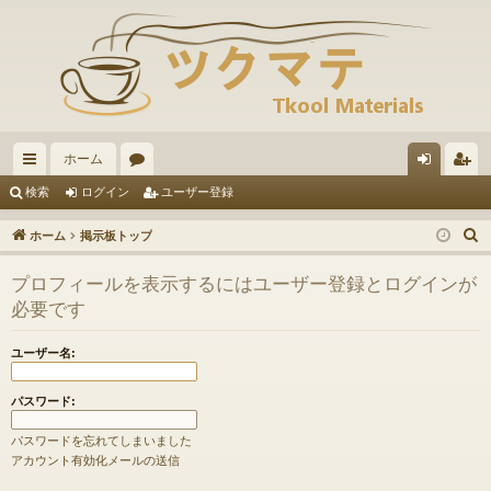
ホーム
イ
ォ
グ
ー
検索
ログイン
ユーザー登録
ッ
ー
イ
ザ
ホーム
掲示板トップ
ク
ラ
ン
ー
プロフィールを表示するにはユーザー登録とログインが
リ
ム
登
必要です
ン
録
ユーザー名:
ク
パスワード:
パスワードを忘れてしまいました
アカウント有効化メールの送信