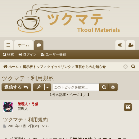
ホーム
イ
ォ
グ
ー
検索
ログイン
ユーザー登録
ッ
ー
イ
ザ
ホーム
掲示板トップ
クイックリンク
運営からのお知らせ
ク
ラ
ン
ー
ツクマテ：利用規約
リ
ム
登
検索
詳細検索
返信する
ン
録
1 件の記事 • ページ
1
／
1
ク
管理人：弓猫
管理人
ツクマテ：利用規約
投
2015年11月12日(木) 15:36
稿
記