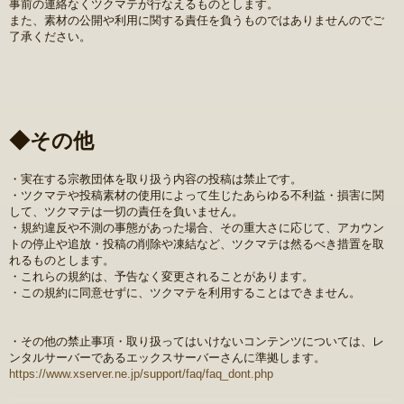
事前の連絡なくツクマテが行なえるものとします。
また、素材の公開や利用に関する責任を負うものではありませんのでご
了承ください。
◆その他
・実在する宗教団体を取り扱う内容の投稿は禁止です。
・ツクマテや投稿素材の使用によって生じたあらゆる不利益・損害に関
して、ツクマテは一切の責任を負いません。
・規約違反や不測の事態があった場合、その重大さに応じて、アカウン
トの停止や追放・投稿の削除や凍結など、ツクマテは然るべき措置を取
れるものとします。
・これらの規約は、予告なく変更されることがあります。
・この規約に同意せずに、ツクマテを利用することはできません。
・その他の禁止事項・取り扱ってはいけないコンテンツについては、レ
ンタルサーバーであるエックスサーバーさんに準拠します。
https://www.xserver.ne.jp/support/faq/faq_dont.php