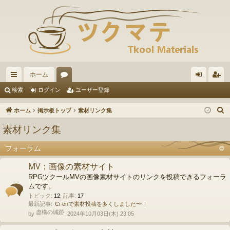
ホーム
イ
ォ
グ
ー
検索
ログイン
ユーザー登録
ッ
ー
イ
ザ
ホーム
掲示板トップ
素材リンク集
ク
ラ
ン
ー
素材リンク集
リ
ム
登
フォーラム
ン
録
MV：画像の素材サイト
ク
RPGツクールMVの画像素材サイトのリンクを投稿できるフォーラ
ムです。
トピック
:
12
,
記事
:
17
最新記事:
Ci-enで素材投稿を多くしました〜
虚構の城跡
by
, 2024年10月03日(木) 23:05