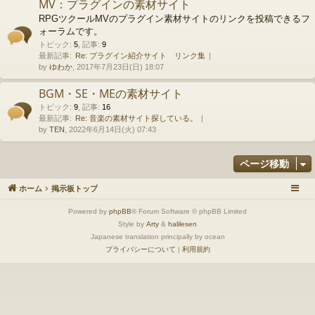
MV：プラグインの素材サイト
RPGツクールMVのプラグイン素材サイトのリンクを投稿できるフ
ォーラムです。
トピック
:
5
,
記事
:
9
最新記事:
Re: プラグイン紹介サイト リンク集
by
ゆわか
, 2017年7月23日(日) 18:07
BGM・SE・MEの素材サイト
トピック
:
9
,
記事
:
16
最新記事:
Re: 音楽の素材サイト探している。
by
TEN
, 2022年6月14日(火) 07:43
ページ移動
ホーム
掲示板トップ
Powered by
phpBB
® Forum Software © phpBB Limited
Style by
Arty
&
halilesen
Japanese translation principally by ocean
プライバシーについて
|
利用規約