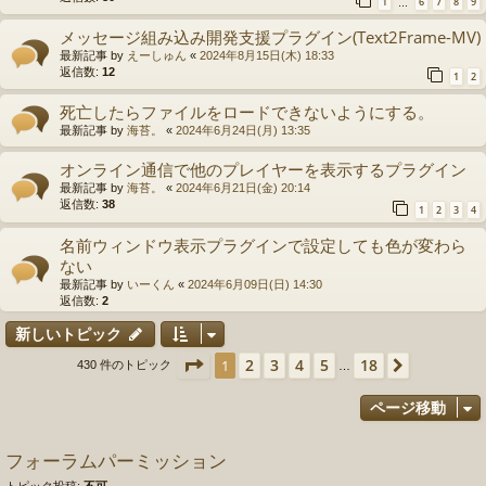
1
6
7
8
9
…
メッセージ組み込み開発支援プラグイン(Text2Frame-MV)
最新記事 by
えーしゅん
«
2024年8月15日(木) 18:33
返信数:
12
1
2
死亡したらファイルをロードできないようにする。
最新記事 by
海苔。
«
2024年6月24日(月) 13:35
オンライン通信で他のプレイヤーを表示するプラグイン
最新記事 by
海苔。
«
2024年6月21日(金) 20:14
返信数:
38
1
2
3
4
名前ウィンドウ表示プラグインで設定しても色が変わら
ない
最新記事 by
いーくん
«
2024年6月09日(日) 14:30
返信数:
2
新しいトピック
ページ
1
／
18
2
3
4
5
18
1
次へ
430 件のトピック
…
ページ移動
フォーラムパーミッション
トピック投稿:
不可