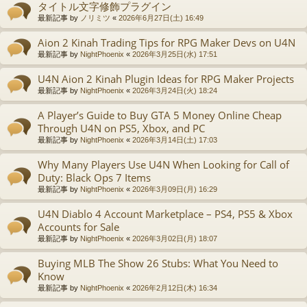
タイトル文字修飾プラグイン
最新記事 by
ノリミツ
«
2026年6月27日(土) 16:49
Aion 2 Kinah Trading Tips for RPG Maker Devs on U4N
最新記事 by
NightPhoenix
«
2026年3月25日(水) 17:51
U4N Aion 2 Kinah Plugin Ideas for RPG Maker Projects
最新記事 by
NightPhoenix
«
2026年3月24日(火) 18:24
A Player’s Guide to Buy GTA 5 Money Online Cheap
Through U4N on PS5, Xbox, and PC
最新記事 by
NightPhoenix
«
2026年3月14日(土) 17:03
Why Many Players Use U4N When Looking for Call of
Duty: Black Ops 7 Items
最新記事 by
NightPhoenix
«
2026年3月09日(月) 16:29
U4N Diablo 4 Account Marketplace – PS4, PS5 & Xbox
Accounts for Sale
最新記事 by
NightPhoenix
«
2026年3月02日(月) 18:07
Buying MLB The Show 26 Stubs: What You Need to
Know
最新記事 by
NightPhoenix
«
2026年2月12日(木) 16:34