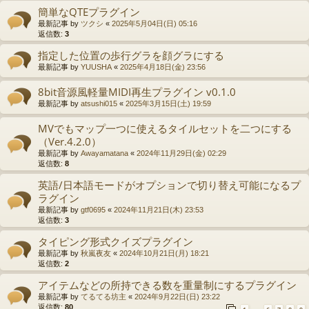
簡単なQTEプラグイン
最新記事 by
ツクシ
«
2025年5月04日(日) 05:16
返信数:
3
指定した位置の歩行グラを顔グラにする
最新記事 by
YUUSHA
«
2025年4月18日(金) 23:56
8bit音源風軽量MIDI再生プラグイン v0.1.0
最新記事 by
atsushi015
«
2025年3月15日(土) 19:59
MVでもマップ一つに使えるタイルセットを二つにする
（Ver.4.2.0）
最新記事 by
Awayamatana
«
2024年11月29日(金) 02:29
返信数:
8
英語/日本語モードがオプションで切り替え可能になるプ
ラグイン
最新記事 by
gtf0695
«
2024年11月21日(木) 23:53
返信数:
3
タイピング形式クイズプラグイン
最新記事 by
秋嵐夜友
«
2024年10月21日(月) 18:21
返信数:
2
アイテムなどの所持できる数を重量制にするプラグイン
最新記事 by
てるてる坊主
«
2024年9月22日(日) 23:22
返信数:
80