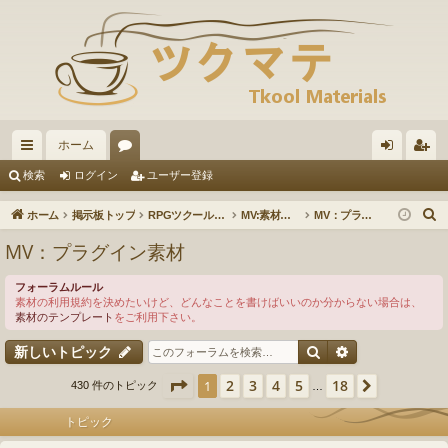
ホーム
イ
ォ
グ
ー
検索
ログイン
ユーザー登録
ッ
ー
イ
ザ
ホーム
掲示板トップ
RPGツクールMV
MV:素材の投稿・ダウンロード
MV：プラグイン素材
ク
ラ
ン
ー
MV：プラグイン素材
リ
ム
登
フォーラムルール
ン
録
素材の利用規約を決めたいけど、どんなことを書けばいいのか分からない場合は、
素材のテンプレート
をご利用下さい。
ク
検索
詳細検索
新しいトピック
ページ
1
／
18
2
3
4
5
18
1
次へ
430 件のトピック
…
トピック