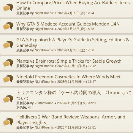
How to Compare Prices When Buying Arc Raiders Items
Online
最新記事 by
NightPhoenix
«
2026年2月09日(月) 12:24
Why GTA 5 Modded Account Guides Mention U4N
最新記事 by
NightPhoenix
«
2026年1月16日(金) 15:48
GTA 5 Explained: A Player's Guide to Setting, Editions &
Gameplay
最新記事 by
NightPhoenix
«
2026年1月03日(土) 17:58
Plants vs Brainrots: Simple Tricks for Stable Growth
最新記事 by
NightPhoenix
«
2025年12月01日(月) 12:12
Ninefold Freedom Cosmetics in Where Winds Meet
最新記事 by
NightPhoenix
«
2025年11月29日(土) 11:47
トリアコンタン様の「ゲーム内時間の導入 Chronus」に
ついて
最新記事 by
kumatokuma
«
2025年11月27日(木) 20:29
返信数:
4
Helldivers 2 War Bond Review: Weapons, Armor, and
Player Insights
最新記事 by
NightPhoenix
«
2025年11月26日(水) 17:51